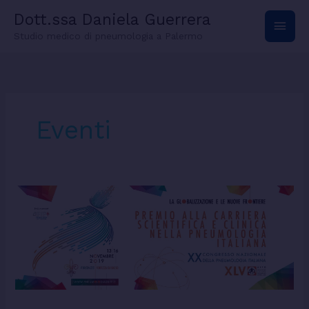
Vai
Men
Dott.ssa Daniela Guerrera
al
contenuto
Studio medico di pneumologia a Palermo
princ
Eventi
Congresso
Nazionale
Pneumologia
Italiana