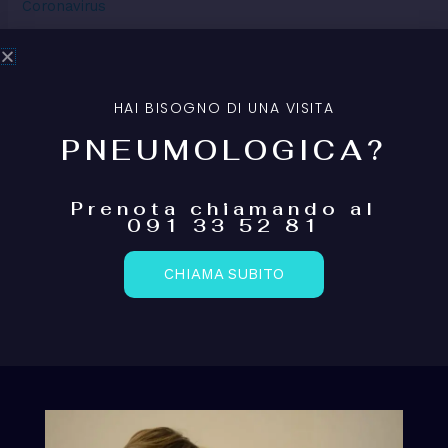
Coronavirus
Esami diagnostici
Eventi
Malattie respiratorie
HAI BISOGNO DI UNA VISITA
PNEUMOLOGICA?
Prenota chiamando al
Articoli recenti
091 33 52 81
Intervista su Radio News 24 in cui parlo anche della
CHIAMA SUBITO
riabilitazione dei pazienti post Covid-19
COVID 19: quando si è contagiosi?
Il plasma di pazienti guariti è la cura per il Coronavirus?
Toccante riflessione di una collega
Quando l’infezione da COVID-19 si ‘traveste’ da ictus o