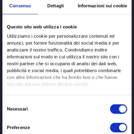
Consenso
Dettagli
Informazioni sui cookie
Questo sito web utilizza i cookie
C
Utilizziamo i cookie per personalizzare contenuti ed
e
annunci, per fornire funzionalità dei social media e per
r
analizzare il nostro traffico. Condividiamo inoltre
c
informazioni sul modo in cui utilizza il nostro sito con i
Articoli recenti
nostri partner che si occupano di analisi dei dati web,
a
pubblicità e social media, i quali potrebbero combinarle
:
con altre informazioni che ha fornito loro o che hanno
Intervista su Radio News 24 in cui parlo anche della
raccolto dal suo utilizzo dei loro servizi.
riabilitazione dei pazienti post Covid-19
COVID 19: quando si è contagiosi?
Selezione
Il plasma di pazienti guariti è la cura per il Coronavirus?
Necessari
del
Toccante riflessione di una collega
consenso
Quando l’infezione da COVID-19 si ‘traveste’ da ictus o
Preferenze