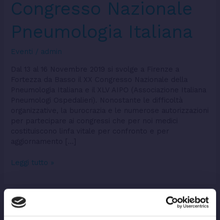
Congresso Nazionale
Pneumologia Italiana
Eventi
/
admin
Dal 13 al 16 Novembre 2019 si svolge a Firenze a
Fortezza da Basso il XX Congresso Nazionale della
Pneumologia Italiana e il XLV AIPO (Associazione Italiana
Pneumologi Ospedalieri). Nonostante le difficoltà
organizzative, la burocrazia e le numerose autorizzazioni
per partecipare ai congressi che per noi medici
costituiscono linfa vitale per confronto e per
aggiornamento […]
Leggi tutto »