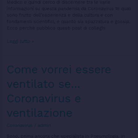
Coronavirus
Medico e quindi cerco di discernere tra le varie
informazioni su questa pandemia da Coronavirus 19 quali
sono frutto dell’esperienza e della cultura e con
fondamenti scientifici, e quanto sia spazzatura e gossip.
Ecco perché pubblico questi post di colleghi
Leggi tutto »
Come
Come vorrei essere
vorrei
essere
ventilato se…
ventilato
se…
Coronavirus e
Coronavirus
e
ventilazione
ventilazione
Coronavirus
/
admin
Sono, prima ancora che specialista in Pneumologia, in