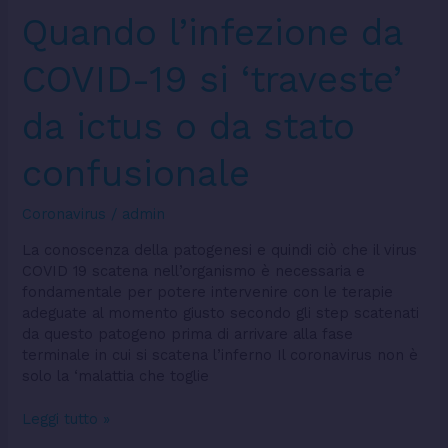
Quando
Quando l’infezione da
l’infezione
da
COVID-19 si ‘traveste’
COVID-
19
da ictus o da stato
si
‘traveste’
confusionale
da
ictus
o
Coronavirus
/
admin
da
stato
La conoscenza della patogenesi e quindi ciò che il virus
confusionale
COVID 19 scatena nell’organismo è necessaria e
fondamentale per potere intervenire con le terapie
adeguate al momento giusto secondo gli step scatenati
da questo patogeno prima di arrivare alla fase
terminale in cui si scatena l’inferno Il coronavirus non è
solo la ‘malattia che toglie
Leggi tutto »