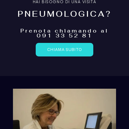
Malattie respiratorie
HAI BISOGNO DI UNA VISITA
PNEUMOLOGICA?
Prenota chiamando al
Articoli recenti
091 33 52 81
Intervista su Radio News 24 in cui parlo anche della
CHIAMA SUBITO
riabilitazione dei pazienti post Covid-19
COVID 19: quando si è contagiosi?
Il plasma di pazienti guariti è la cura per il Coronavirus?
Toccante riflessione di una collega
Quando l’infezione da COVID-19 si ‘traveste’ da ictus o
da stato confusionale