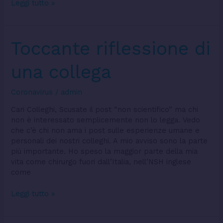
Leggi tutto »
Toccante
Toccante riflessione di
riflessione
di
una collega
una
collega
Coronavirus
/
admin
Cari Colleghi, Scusate il post “non scientifico” ma chi
non è interessato semplicemente non lo legga. Vedo
che c’è chi non ama i post sulle esperienze umane e
personali dei nostri colleghi. A mio avviso sono la parte
più importante. Ho speso la maggior parte della mia
vita come chirurgo fuori dall’Italia, nell’NSH inglese
come
Leggi tutto »