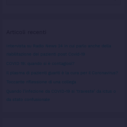
e
r
c
Articoli recenti
a
:
Intervista su Radio News 24 in cui parlo anche della
riabilitazione dei pazienti post Covid-19
COVID 19: quando si è contagiosi?
Il plasma di pazienti guariti è la cura per il Coronavirus?
Toccante riflessione di una collega
Quando l’infezione da COVID-19 si ‘traveste’ da ictus o
da stato confusionale