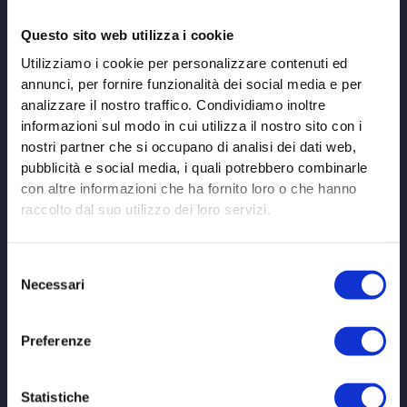
Altra
Altra testimonianza da
Questo sito web utilizza i cookie
testimonianza
Utilizziamo i cookie per personalizzare contenuti ed
da
una collega di
una
annunci, per fornire funzionalità dei social media e per
collega
analizzare il nostro traffico. Condividiamo inoltre
Bergamo impegnata
di
informazioni sul modo in cui utilizza il nostro sito con i
Bergamo
nostri partner che si occupano di analisi dei dati web,
nella lotta contro il
impegnata
pubblicità e social media, i quali potrebbero combinarle
nella
con altre informazioni che ha fornito loro o che hanno
lotta
Coronavirus
raccolto dal suo utilizzo dei loro servizi.
contro
il
Coronavirus
/
admin
Coronavirus
Selezione
La conoscenza della patogenesi e quindi ciò che il virus
Necessari
del
COVID 19 scatena nell’organismo è necessaria e
consenso
fondamentale per potere intervenire con le terapie
adeguate al momento giusto secondo gli step scatenati
Preferenze
da questo patogeno prima di arrivare alla fase
terminale in cui si scatena l’inferno Il nostro servizio di
Anatomia Patologica ha iniziato ad
Statistiche