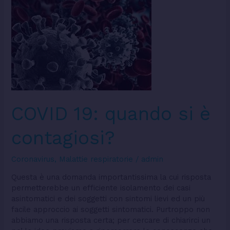
COVID
19:
quando
si
è
contagiosi?
COVID 19: quando si è
contagiosi?
Coronavirus
,
Malattie respiratorie
/
admin
Questa è una domanda importantissima la cui risposta
permetterebbe un efficiente isolamento dei casi
asintomatici e dei soggetti con sintomi lievi ed un più
facile approccio ai soggetti sintomatici. Purtroppo non
abbiamo una risposta certa; per cercare di chiarirci un