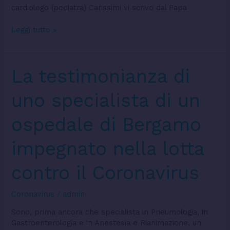
cardiologo (pediatra) Carissimi vi scrivo dal Papa
Leggi tutto »
La
La testimonianza di
testimonianza
di
uno specialista di un
uno
specialista
ospedale di Bergamo
di
un
impegnato nella lotta
ospedale
di
Bergamo
contro il Coronavirus
impegnato
nella
Coronavirus
/
admin
lotta
contro
Sono, prima ancora che specialista in Pneumologia, in
il
Gastroenterologia e in Anestesia e Rianimazione, un