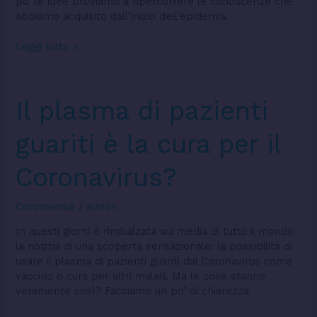
po’ le idee proviamo a ripercorrere le conoscenze che
abbiamo acquisito dall’inizio dell’epidemia.
Leggi tutto »
Il
Il plasma di pazienti
plasma
di
guariti è la cura per il
pazienti
guariti
Coronavirus?
è
la
cura
Coronavirus
/
admin
per
In questi giorni è rimbalzata sui media di tutto il mondo
il
la notizia di una scoperta sensazionale: la possibilità di
Coronavirus?
usare il plasma di pazienti guariti dal Coronavirus come
vaccino o cura per altri malati. Ma le cose stanno
veramente così? Facciamo un po’ di chiarezza.