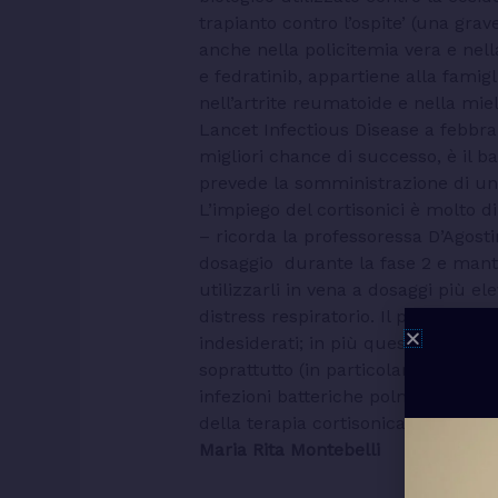
trapianto contro l’ospite’ (una gra
anche nella policitemia vera e nella
e fedratinib, appartiene alla famigli
nell’artrite reumatoide e nella mie
Lancet Infectious Disease a febbrai
migliori chance di successo, è il bar
prevede la somministrazione di un
L’impiego del cortisonici è molto d
– ricorda la professoressa D’Agostin
dosaggio durante la fase 2 e mante
utilizzarli in vena a dosaggi più el
distress respiratorio. Il problema d
indesiderati; in più questi pazient
soprattutto (in particolare per i paz
infezioni batteriche polmonari. Ins
della terapia cortisonica non sono a
Maria Rita Montebelli