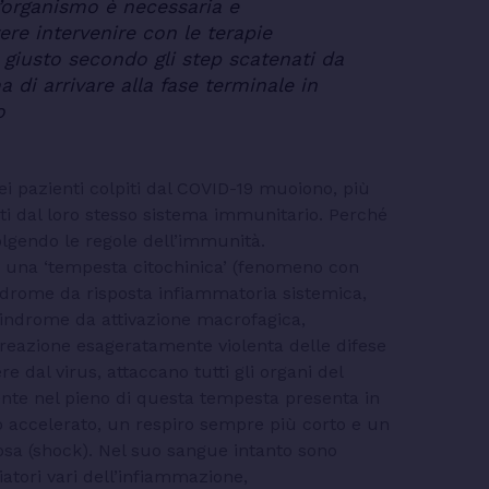
’organismo è necessaria e
re intervenire con le terapie
iusto secondo gli step scatenati da
di arrivare alla fase terminale in
o
i pazienti colpiti dal COVID-19 muoiono, più
iti dal loro stesso sistema immunitario. Perché
lgendo le regole dell’immunità.
ti una ‘tempesta citochinica’ (fenomeno con
indrome da risposta infiammatoria sistemica,
 sindrome da attivazione macrofagica,
a reazione esageratamente violenta delle difese
 dal virus, attaccano tutti gli organi del
iente nel pieno di questa tempesta presenta in
co accelerato, un respiro sempre più corto e un
riosa (shock). Nel suo sangue intanto sono
diatori vari dell’infiammazione,