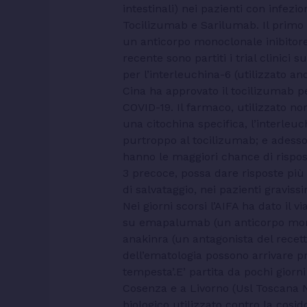
intestinali) nei pazienti con infezi
Tocilizumab e Sarilumab. Il primo 
un anticorpo monoclonale inibitore 
recente sono partiti i trial clinici
per l’interleuchina-6 (utilizzato an
Cina ha approvato il tocilizumab pe
COVID-19. Il farmaco, utilizzato no
una citochina specifica, l’interleuc
purtroppo al tocilizumab; e adesso
hanno le maggiori chance di rispos
3 precoce, possa dare risposte più
di salvataggio, nei pazienti gravissi
Nei giorni scorsi l’AIFA ha dato il 
su emapalumab (un anticorpo mono
anakinra (un antagonista del recet
dell’ematologia possono arrivare p
tempesta’.E’ partita da pochi gior
Cosenza e a Livorno (Usl Toscana N
biologico utilizzato contro la cosid