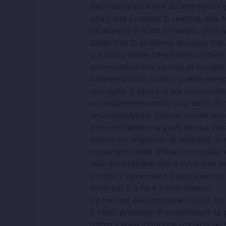
dall’interleuchina-6 all’interferon
alfa), alla proteina C reattiva, alla f
Gli esperti di tutto il mondo, oltre a
SARS CoV-2, si stanno dunque indu
sul fuoco delle difese immunitarie 
immunitaria che rischia di uccidere 
infiammatorio, contro queste tempes
spuntata. E allora si sta ricorrendo 
normalmente contro una serie di 
reumatologiche (lupus, artrite reu
per combattere la graft versus host
contro un trapianto di midollo). A
importanti delle difese immunitar
mai dimenticare che il virus (ma a
pronto a riprendere il sopravvento
sono più lì a fare il loro dovere.
Le tre fasi dell’infezione COVID-19
È stato proposto di suddividere la p
(https://www.jhltonline.org/article