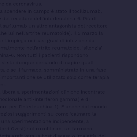
one da coronavirus.
a scendere in campo è stato il tocilizumab,
del recettore dell’interleuchina-6. Più di
 sul sarilumab un altro antagonista del recettore
che lui nell’artrite reumatoide). Il 5 marzo la
r l’impiego nei casi gravi di infezione da
rmalmente nell’artrite reumatoide, ‘silenzia’
hina-6. Non tutti i pazienti rispondono
 si sta dunque cercando di capire quali
ta e se il farmaco, somministrato in una fase
 importanti che se utilizzato solo come terapia
mi.
via libera a sperimentazioni cliniche incentrate
clonale anti-interferon gamma) e di
tore per l’interleuchina-1). E anche dal mondo
reziosi suggerimenti su come ‘calmare la
ni una sperimentazione indipendente, a
ord Ovest) sul ruxolitinab, un farmaco
detta graft versus host disease o ‘malattia del