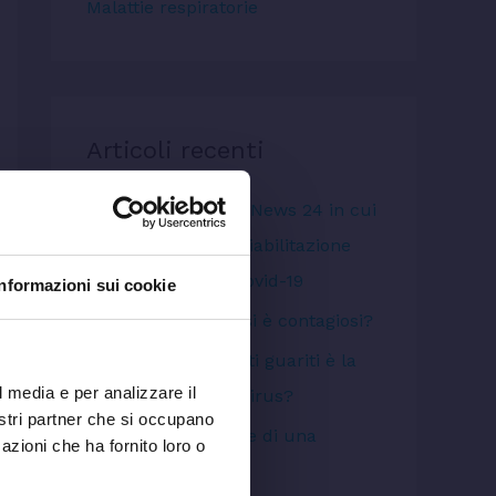
Malattie respiratorie
Articoli recenti
Intervista su Radio News 24 in cui
parlo anche della riabilitazione
dei pazienti post Covid-19
Informazioni sui cookie
COVID 19: quando si è contagiosi?
Il plasma di pazienti guariti è la
l media e per analizzare il
cura per il Coronavirus?
nostri partner che si occupano
Toccante riflessione di una
azioni che ha fornito loro o
collega