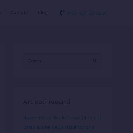
o
Contatti
Blog
(+39) 091 33 52 81
C
e
r
c
a
Articoli recenti
:
Intervista su Radio News 24 in cui
parlo anche della riabilitazione