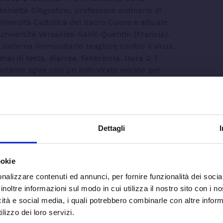
onietta D’Agostino, professore ordinario di
iversità Cattolica del Sacro Cuore e attuale
Université Versailles-Saint-Quentin (Francia).
il sistema immunitario reagisce contro il virus.
mal di testa, diarrea, febbricola. Dura 2-7
rtante agire con un anti-virale mirato per
ndone la replicazione; la risposta immunitaria
ma ‘aiutata’, eventualmente anche con plasma
ione solo remdesivir, lopinavir/ritonavir,
si riesce a contenere l’infezione in questa fase
Dettagli
ione.
rus è entrato nelle cellule, si è riprodotto e ha
 alla TAC o all’ecografia polmonare). Inizia la
ookie
lte necessario il ricovero e la
nalizzare contenuti ed annunci, per fornire funzionalità dei socia
 maschera di Venturi, all’intubazione); ci può
inoltre informazioni sul modo in cui utilizza il nostro sito con i 
roblemi di coagulazione. Gli esami del
icità e social media, i quali potrebbero combinarle con altre inform
dei linfociti e un aumento delle
lizzo dei loro servizi.
iammazione sono moderatamente elevati. Il