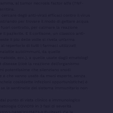
-gamma, al tumor necrosis factor alfa (TNF-
erritina.
 cercare degli anti-virali efficaci contro il virus
striando per trovare il modo di gettare acqua
fuori controllo, per calmare la reazione
il paziente. E il cortisone, un classico anti-
te il più delle volte si rivela un’arma
al repertorio di tutti i farmaci utilizzati
malattie autoimmuni, da quelle
matoide, ecc.), a quelle usate dagli ematologi
 disease (cioè la reazione dell’organismo
rmi potentissime che silenziano snodi
ie e che vanno usate da mani esperte, senza
nchele cosiddette infezioni opportunistiche) è
, se le sentinelle del sistema immunitario non
, dal punto di vista clinico e immunologico
atologia COVID19 in 3 fasi di severità
/S1053-2498(20)31473-X/fulltext). Ce le