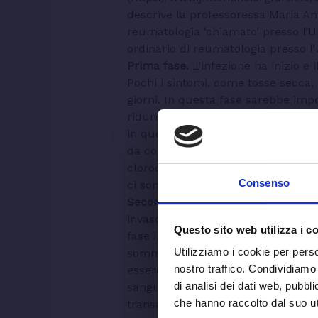
descrive la professoressa Maria Ant
reumatologia ‘chiamato’ presso l’Un
ordinario di reumatologia presso l’
Prima fase.
L’infezione ha inizio e 
Pochi i sintomi, come tosse secca, 
giorni. In questa fase sarebbe impo
ridurre la carica del virus, impede
in questo stadio non va bloccata 
da convalescenti. Per ora a disposiz
clorochina e idrossiclorochina. Se 
Consenso
ci sono ottime possibilità di guarig
Seconda fase
(12°-14° giorno). Il vi
invaso il polmone (i segni si vedono
Questo sito web utilizza i c
fase ipossica, quella che rende a vo
Utilizziamo i cookie per perso
somministrazione di ossigeno (dalla
nostro traffico. Condividiamo 
essere coinvolgimento cardiaco e p
di analisi dei dati web, pubbl
sangue mostrano un abbassamento 
che hanno raccolto dal suo uti
transaminasi. I marcatori dell’inf