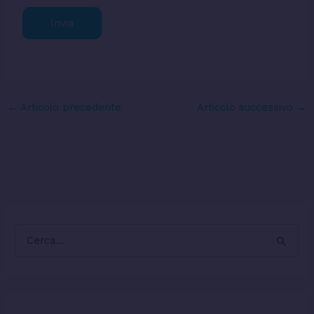
Invia
←
Articolo precedente
Articolo successivo
→
C
e
r
c