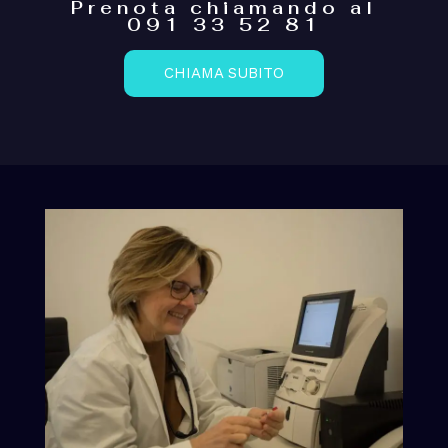
Prenota chiamando al
Articoli recenti
091 33 52 81
Intervista su Radio News 24 in cui parlo anche della
CHIAMA SUBITO
riabilitazione dei pazienti post Covid-19
COVID 19: quando si è contagiosi?
Il plasma di pazienti guariti è la cura per il Coronavirus?
Toccante riflessione di una collega
Quando l’infezione da COVID-19 si ‘traveste’ da ictus o
da stato confusionale
Home
Lo studio medico
Chi sono
Contatti
Blog
Privacy Policy