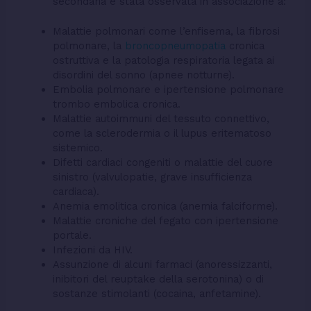
secondaria è stata osservata in associazione a:
Malattie polmonari come l’enfisema, la fibrosi
polmonare, la
broncopneumopatia
cronica
ostruttiva e la patologia respiratoria legata ai
disordini del sonno (apnee notturne).
Embolia polmonare e ipertensione polmonare
trombo embolica cronica.
Malattie autoimmuni del tessuto connettivo,
come la sclerodermia o il lupus eritematoso
sistemico.
Difetti cardiaci congeniti o malattie del cuore
sinistro (valvulopatie, grave insufficienza
cardiaca).
Anemia emolitica cronica (anemia falciforme).
Malattie croniche del fegato con ipertensione
portale.
Infezioni da HIV.
Assunzione di alcuni farmaci (anoressizzanti,
inibitori del reuptake della serotonina) o di
sostanze stimolanti (cocaina, anfetamine).