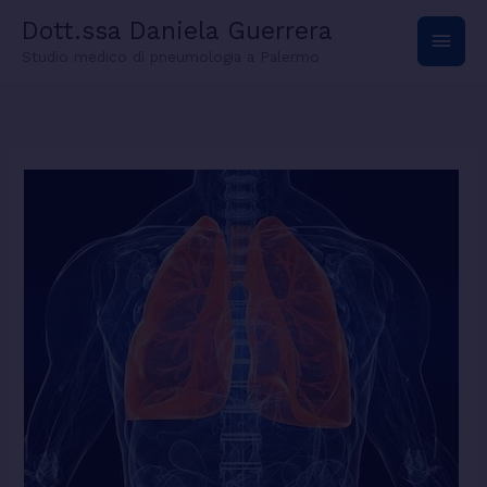
Vai
Men
Dott.ssa Daniela Guerrera
al
contenuto
Studio medico di pneumologia a Palermo
princ