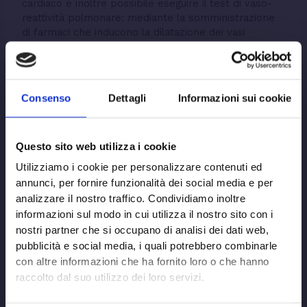
cardiaco è inoltre possibile eseguire il test di vaso-
reattività polmonare: mediante la somministrazione
di farmaci che inducono la dilatazione dei vasi
sanguigni polmonari è possibile identificare i pazienti
che presentano una residua capacità di
vasodilatazione polmonare e che potrebbero trarre
giovamento dalle terapie farmacologiche. Possono
Consenso
Dettagli
Informazioni sui cookie
inoltre risultare utili:
Spirometria:
il paziente respira tramite un
boccaglio e l’apparecchio collegato al
Questo sito web utilizza i cookie
boccaglio misura vari aspetti della respirazione,
per riscontrare eventuali anomalie che
Utilizziamo i cookie per personalizzare contenuti ed
rimandano a patologie polmonari.
annunci, per fornire funzionalità dei social media e per
Angio-tomografia computerizzata del torace e
analizzare il nostro traffico. Condividiamo inoltre
angiopneumografia:
sono esami radiologici che
informazioni sul modo in cui utilizza il nostro sito con i
permettono di visualizzare il decorso delle
nostri partner che si occupano di analisi dei dati web,
arterie polmonari e la loro eventuale
pubblicità e social media, i quali potrebbero combinarle
occlusione.
con altre informazioni che ha fornito loro o che hanno
Scintigrafia polmonare perfusoria:
attraverso
questo esame si fa una “fotografia” della
raccolto dal suo utilizzo dei loro servizi.
circolazione sanguigna nei polmoni. In
presenza di ostruzioni si rilevano difetti di