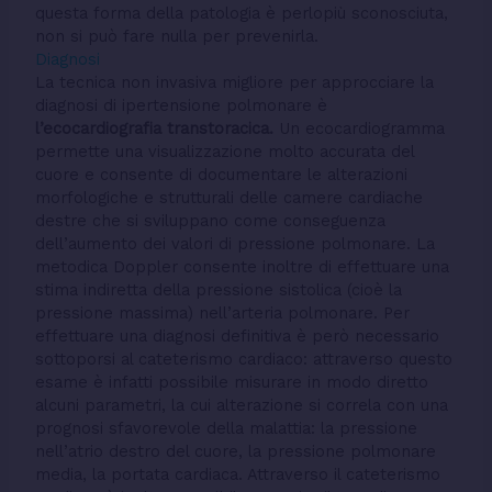
questa forma della patologia è perlopiù sconosciuta,
non si può fare nulla per prevenirla.
Diagnosi
La tecnica non invasiva migliore per approcciare la
diagnosi di ipertensione polmonare è
l’ecocardiografia transtoracica.
Un ecocardiogramma
permette una visualizzazione molto accurata del
cuore e consente di documentare le alterazioni
morfologiche e strutturali delle camere cardiache
destre che si sviluppano come conseguenza
dell’aumento dei valori di pressione polmonare. La
metodica Doppler consente inoltre di effettuare una
stima indiretta della pressione sistolica (cioè la
pressione massima) nell’arteria polmonare. Per
effettuare una diagnosi definitiva è però necessario
sottoporsi al cateterismo cardiaco: attraverso questo
esame è infatti possibile misurare in modo diretto
alcuni parametri, la cui alterazione si correla con una
prognosi sfavorevole della malattia: la pressione
nell’atrio destro del cuore, la pressione polmonare
media, la portata cardiaca. Attraverso il cateterismo